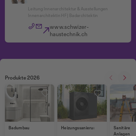
Leitung Innenarchitektur & Ausstellungen
Innenarchitektin HF | Badarchitektin
www.schwizer-
haustechnik.ch
Produkte 2026
Badumbau
Heizungssanierung
Sanitäre
Anlagen