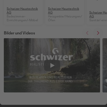
Schwizer Haustechnik
Schwizer Haustechnik
AG
AG
Schwizer Ha
Badezimmer-
Heizgeräte/Heizungen/
AG
Einrichtungen/-Möbel
Öfen
Sanitär/-ein
Bilder und Videos
Play