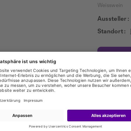
Weisswein
Aussteller :
Standort :
ZUM ONLI
rvorragend in rauen Höhenlagen auf bis zu 1150m im Walli
its die Kelten bauten diese Traube im Wallis an. Die Erfri
 Säure.