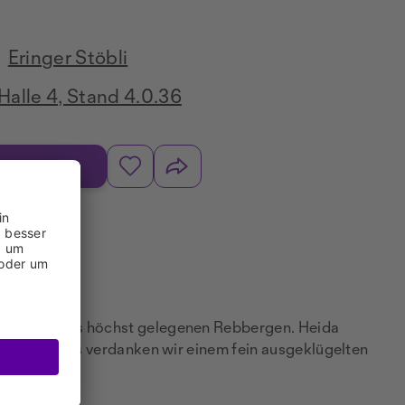
Eringer Stöbli
Halle 4, Stand 4.0.36
NE-SHOP
s – in Europas höchst gelegenen Rebbergen. Heida
schung im Glas verdanken wir einem fein ausgeklügelten