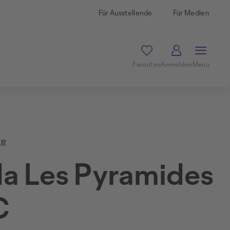
Für Ausstellende
Für Medien
Favoriten
Anmelden
Menü
te
a Les Pyramides
C