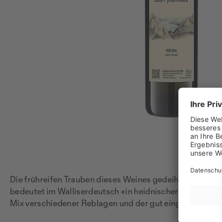
Die frühreifen Trauben dieses Weines gedeihen ganz he
bedeutet im Walliserdeutsch «in heidnischer Zeit»; bere
Mix verschiedener Reblagen und der gut eingebundenen