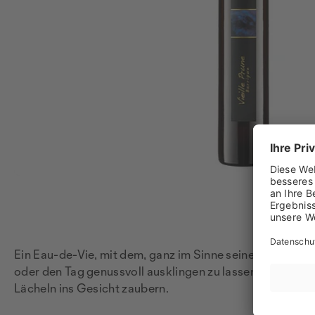
Ein Eau-de-Vie, mit dem, ganz im Sinne seiner französis
oder den Tag genussvoll ausklingen zu lassen und wird m
Lächeln ins Gesicht zaubern.