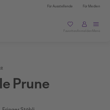
Für Ausstellende
Für Medien
Favoriten
Anmelden
Menü
te
lle Prune
Eringer Stöbli