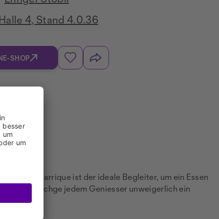
Halle 4, Stand 4.0.36
NE-SHOP
le Prune Barrique ist der ideale Begleiter, um ein Essen
Walliser Zwetschge jedem Geniesser unweigerlich ein