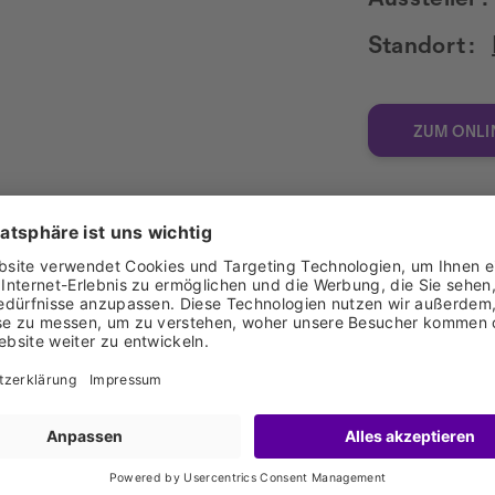
Standort :
ZUM ONLI
chen Bezeichnung, das Leben gefeiert werden kann. Der Vieil
it seiner explosiven Nase nach einheimischer, vollreifer 