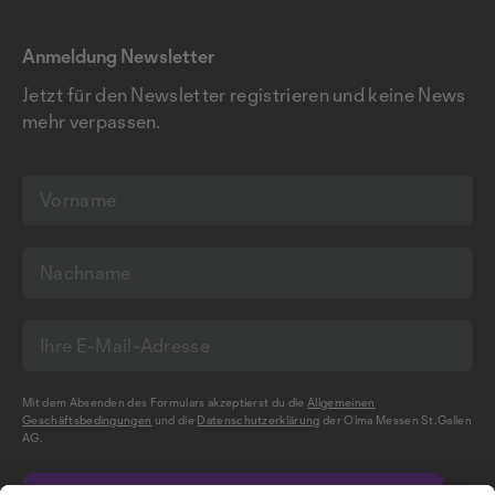
Anmeldung Newsletter
Jetzt für den Newsletter registrieren und keine News
mehr verpassen.
Mit dem Absenden des Formulars akzeptierst du die
Allgemeinen
Geschäftsbedingungen
und die
Datenschutzerklärung
der Olma Messen St.Gallen
AG.