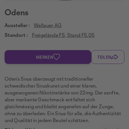
Odens
Aussteller :
Wellauer AG
Standort :
Freigelände F5, Stand F5.05
MERKEN
TEILEN
Oden’s Snus überzeugt mit traditioneller
schwedischer Snuskunst und einer klaren,
ausgewogenen Nikotinstärke von 22mg. Der sanfte,
aber markante Geschmack entfaltet sich
gleichmässig und bleibt angenehm auf der Zunge,
ohne zu überladen. Ein Snus für alle, die Authentizität
und Qualität in jedem Beutel schätzen.