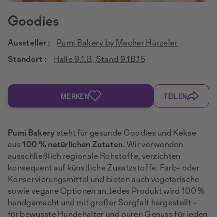
Goodies
Aussteller :
Pumi Bakery by Macher Hürzeler
Standort :
Halle 9.1.B, Stand 9.1B.15
MERKEN
TEILEN
Pumi Bakery
steht für gesunde Goodies und Kekse
aus
100 % natürlichen Zutaten.
Wir verwenden
ausschließlich regionale Rohstoffe, verzichten
konsequent auf künstliche Zusatzstoffe, Farb- oder
Konservierungsmittel und bieten auch vegetarische
sowie vegane Optionen an.Jedes Produkt wird 100 %
handgemacht und mit großer Sorgfalt hergestellt –
für bewusste Hundehalter und puren Genuss für jeden