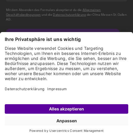
Mit dem Absenden des Formulars akzeptierst du die
Allgemeinen
Geschäftsbedingungen
und die
Datenschutzerklärung
der Olma Messen St.Gallen
AG.
NEWSLETTER BESTELLEN
Impressum
Disclaimer
Datenschutz
Start
Ausstellende
Geländeplan