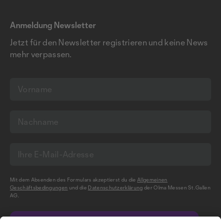
Anmeldung Newsletter
Jetzt für den Newsletter registrieren und keine News
mehr verpassen.
Mit dem Absenden des Formulars akzeptierst du die
Allgemeinen
Geschäftsbedingungen
und die
Datenschutzerklärung
der Olma Messen St.Gallen
AG.