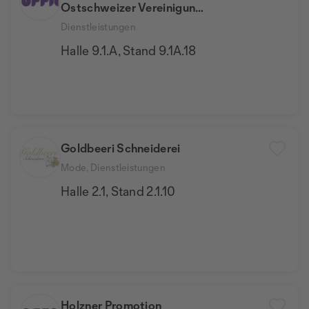
Ostschweizer Vereinigung
für Hirnverletzte Menschen
Dienstleistungen
Halle 9.1.A, Stand 9.1A.18
Goldbeeri Schneiderei
Mode, Dienstleistungen
Halle 2.1, Stand 2.1.10
Holzner Promotion