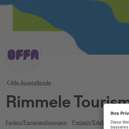
Alle Ausstellende
Rimmele Touris
Ferien/Ferienwohnungen
Freizeit/Erlebnis
Reis