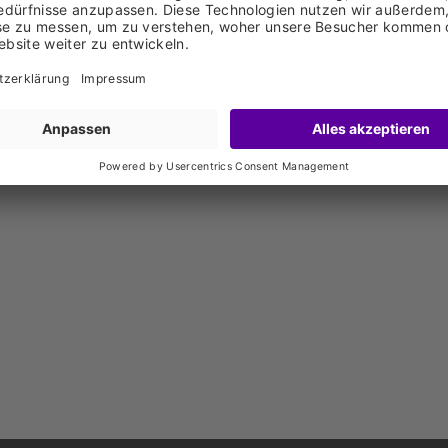
9 7525 789 2
chricht senden
w.rimmele-tourismus.de