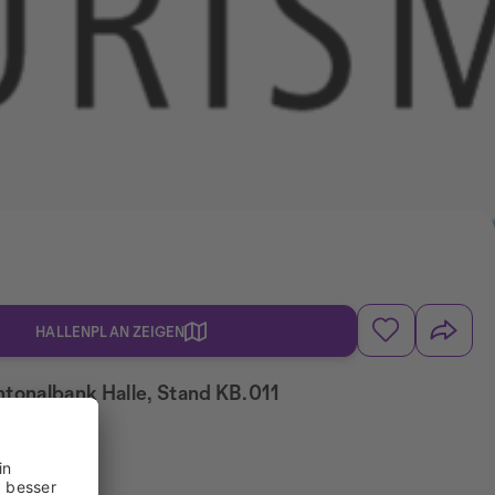
HALLENPLAN ZEIGEN
ntonalbank Halle, Stand KB.011