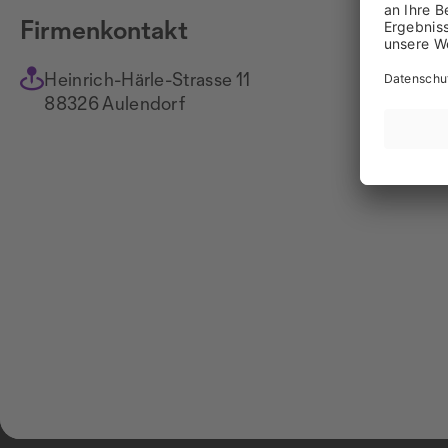
Firmenkontakt
Heinrich-Härle-Strasse 11
+4
88326 Aulendorf
Na
ww