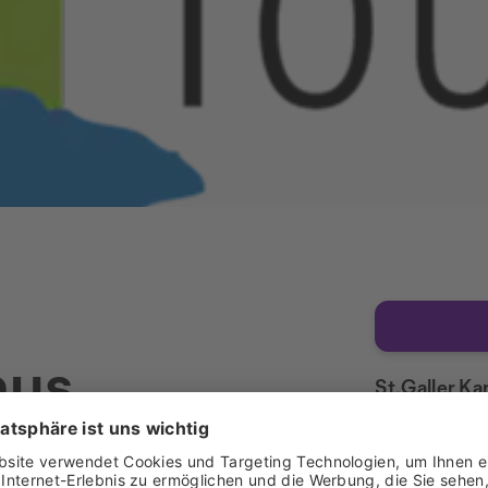
mus
St.Galler Ka
en