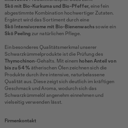
Skö mit Bio-Kurkuma und Bio-Pfeffer,
eine fein
abgestimmte Kombination hochwertiger Zutaten.
Ergänzt wird das Sortiment durch eine
Skö Intensivcreme mit Bio-Bienenwachs
sowie ein
Skö Peeling
zur natürlichen Pflege.
Ein besonderes Qualitätsmerkmal unserer
Schwarzkümmelprodukte ist die Prüfung des
Thymochinon
-Gehalts. Mit einem
hohen Anteil von
bis zu 54 %
ätherischen Ölen zeichnen sich die
Produkte durch ihre intensive, naturbelassene
Qualität aus. Diese zeigt sich deutlich im kräftigen
Geschmack und Aroma, wodurch sich das
Schwarzkümmelöl angenehm einnehmen und
vielseitig verwenden lässt.
Firmenkontakt