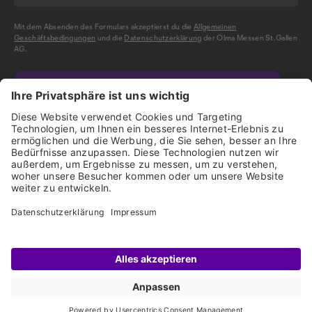
Mit dem Absenden des Formulars akzeptierst du die
Allgemeinen
Geschäftsbedingungen
und die
Datenschutzerklärung
der Olma Messen St.Gallen
AG.
NEWSLETTER BESTELLEN
Impressum
Disclaimer
Datenschutz
Start
Ausstellende
Geländeplan