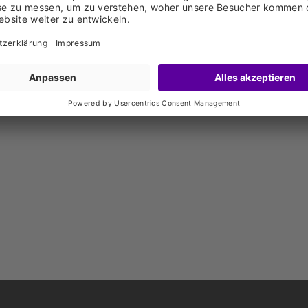
chricht senden
w.bechinger.ch