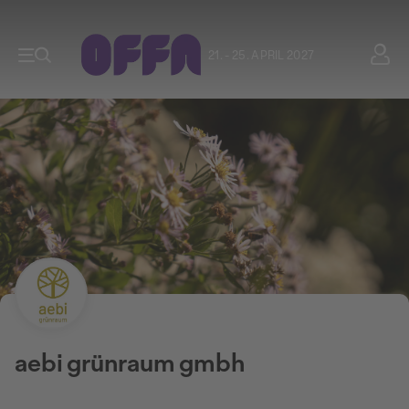
21. - 25. APRIL 2027
aebi grünraum gmbh