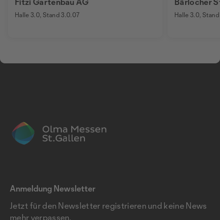
Fitzi Gartenbau AG
Bärlocher S
AG
Halle 3.0, Stand 3.0.07
Halle 3.0, Stand
Anmeldung Newsletter
Jetzt für den Newsletter registrieren und keine News
mehr verpassen.