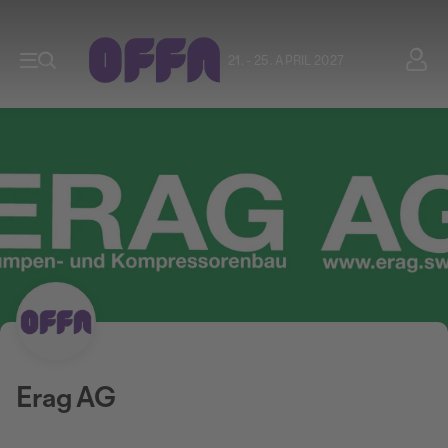
21. - 25. APRIL 2027
Erag AG